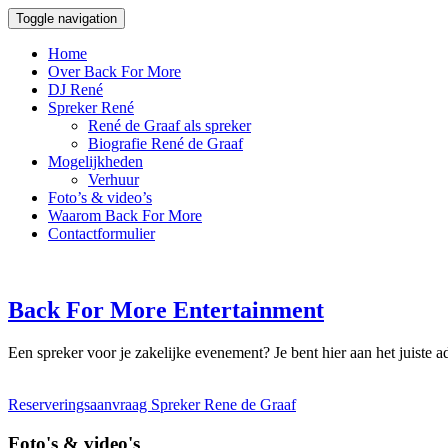
Toggle navigation
Home
Over Back For More
DJ René
Spreker René
René de Graaf als spreker
Biografie René de Graaf
Mogelijkheden
Verhuur
Foto’s & video’s
Waarom Back For More
Contactformulier
Back For More Entertainment
Een spreker voor je zakelijke evenement? Je bent hier aan het juiste a
Reserveringsaanvraag
Spreker Rene de Graaf
Foto's & video's