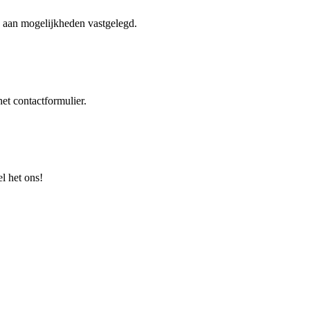
d aan mogelijkheden vastgelegd.
et contactformulier.
el het ons!