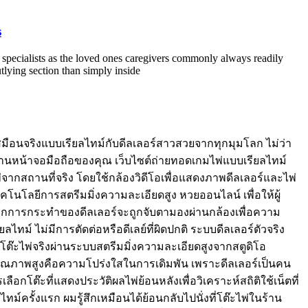
s
ecialists as the loved ones caregivers commonly always readily
tlying section than simply inside
สมือนจริงแบบเรียลไทม์กับดีลเลอร์สาวสวยจากทุกมุมโลก ไม่ว่า
ายผ่านหน้าจอมือถือของคุณ เว็บไซต์ถ่ายทอดเกมไพ่แบบเรียลไทม์
จากสถานที่จริง โดยใช้กล้องวิดีโอเพื่อแสดงภาพดีลเลอร์และไพ่
้เทคโนโลยีการสตรีมมิ่งความละเอียดสูง หวยออนไลน์ เพื่อให้ผู้
ึ่งทุกการกระทำของดีลเลอร์จะถูกจับตามองผ่านกล้องเพื่อความ
ไทม์ ไม่มีการตัดต่อหรือดีเลย์ที่ผิดปกติ ระบบดีลเลอร์ตัวจริง
วมโต๊ะไพ่จริงผ่านระบบสตรีมมิ่งความละเอียดสูงจากสตูดิโอ
งคุณภาพสูงคือความโปร่งใสในการเดิมพัน เพราะดีลเลอร์เป็นคน
โต๊ะที่แสดงประวัติผลไพ่ย้อนหลังเพื่อวิเคราะห์สถิติใช้เน็ตที่
ทม์ครั้งแรก ผมรู้สึกเหมือนได้ย้อนกลับไปนั่งที่โต๊ะไพ่ในร้าน