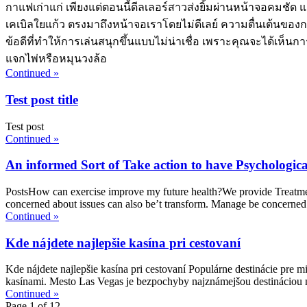
กาแฟเก่าแก่ เพียงแต่ตอนนี้ดีลเลอร์สาวส่งยิ้มผ่านหน้าจอคมชัด
เคเบิลใยแก้ว ตรงมาถึงหน้าจอเราโดยไม่ดีเลย์ ความตื่นเต้นของก
ข้อดีที่ทำให้การเล่นสนุกขึ้นแบบไม่น่าเชื่อ เพราะคุณจะได้เห็น
แจกไพ่หรือหมุนวงล้อ
Continued »
Test post title
Test post
Continued »
An informed Sort of Take action to have Psychological
PostsHow can exercise improve my future health?We provide Treatment 
concerned about issues can also be’t transform. Manage be concerned an
Continued »
Kde nájdete najlepšie kasína pri cestovaní
Kde nájdete najlepšie kasína pri cestovaní Populárne destinácie pre m
kasínami. Mesto Las Vegas je bezpochyby najznámejšou destináciou n
Continued »
Page 1 of 12