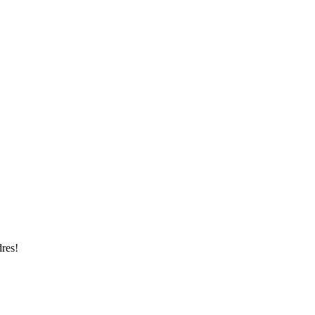
dres!